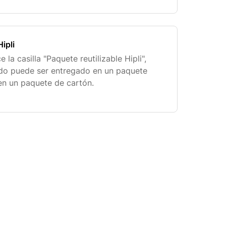
ios Stripe y Mollie. Sus datos bancarios s
Hipli
 la casilla "Paquete reutilizable Hipli",
ido puede ser entregado en un paquete
o en un paquete de cartón.