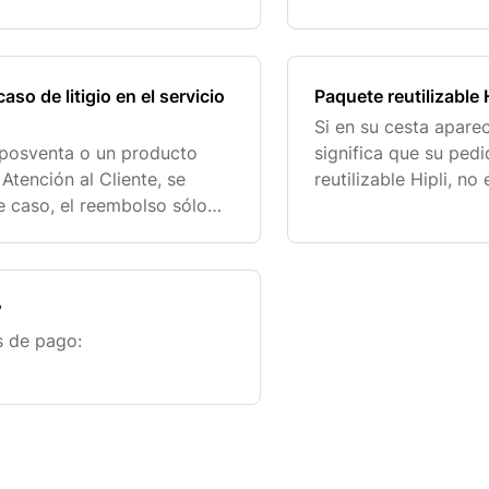
reo electrónico utilizando
línea de nuestros soc
so de litigio en el servicio
Paquete reutilizable 
Si en su cesta aparece
o posventa o un producto
significa que su ped
Atención al Cliente, se
reutilizable Hipli, n
e caso, el reembolso sólo
inado a partir de la
?
s de pago: