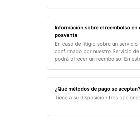
12.00 y de 14.00 a 17.00), o por cor
nuestro
Información sobre el reembolso en ca
posventa
En caso de litigio sobre un servici
confirmado por nuestro Servicio de 
podrá ofrecer un reembolso. En est
podrá efectuarse en un plazo determ
validación del
¿Qué métodos de pago se aceptan
Tiene a su disposición tres opcione