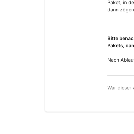
Paket, in d
dann zögern
Bitte benac
Pakets, dam
Nach Ablauf
War dieser A